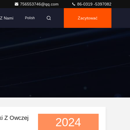
756553746@qq.com
86-0319 -5397082
 Z Nami
Zacytować
Polish
i Z Owczej
2024