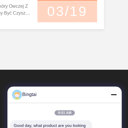
kóry Owczej Z
03/19
y Być Czyszcz
ieważ Poduszk
 Pranie W Masz
ł Z Skóry Owcz
żna Prać W Mas
ej Próbie, Poni
ać Inny Kształ
Bingtai
9:51 AM
Good day, what product are you looking 
Szybkie Linki