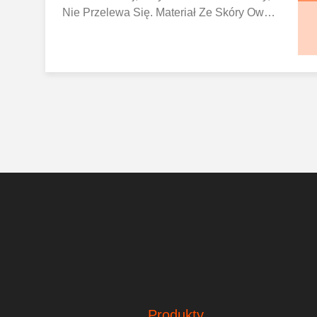
Nie Przelewa Się. Materiał Ze Skóry Owcz
Ej Jest Zwykle Mocniejszy Niż Stal! Dywan
Y Z Skóry Owczej Przetrwają Lata Przy Min
Imalnej Pielęgnacji (czesanie, Potrząsanie
Lub Odkurzanie).
Produkty