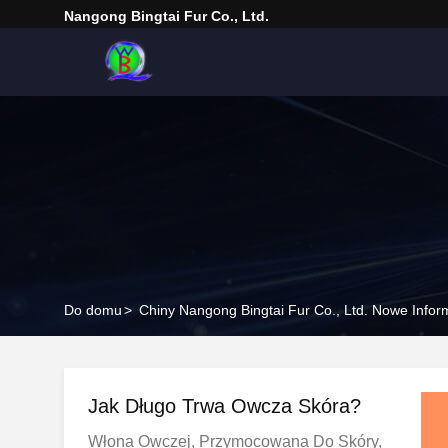
Nangong Bingtai Fur Co., Ltd.
Do domu
>
Chiny Nangong Bingtai Fur Co., Ltd. Nowe Infor
Jak Długo Trwa Owcza Skóra?
Włona Owczej, Przymocowana Do Skóry,