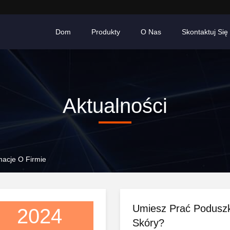
Dom
Produkty
O Nas
Skontaktuj Się
Aktualności
macje O Firmie
Umiesz Prać Poduszk
2024
Skóry?