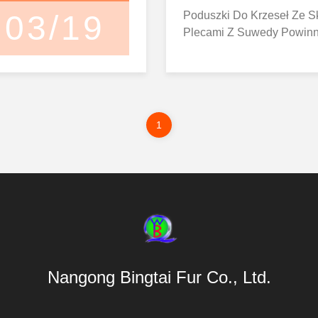
03/19
Poduszki Do Krzeseł Ze S
Plecami Z Suwedy Powinn
One Tylko Na Sucho, Pon
A Nie Reaguje Dobrze Na
Ynie. Podkładki Do Krzese
Ej, Oparte Na Skórze, Mo
Zynie, Ale Tylko W Ostatni
1
Eważ Podkład Może Przybr
T Niż Wcześniej.
Nangong Bingtai Fur Co., Ltd.