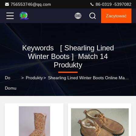
756553746@qq.com
86-0319 -5397082
Zacytować
Keywords [ Shearling Lined
Winter Boots ] Match 14
Produkty
Do
>
Produkty
>
Shearling Lined Winter Boots Online Manufacturer
Domu