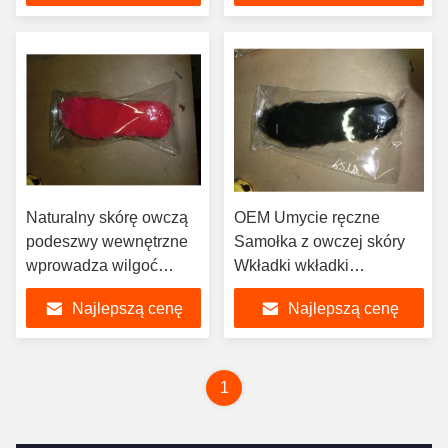
Naturalny skórę owczą
OEM Umycie ręczne
podeszwy wewnętrzne
Samołka z owczej skóry
wprowadza wilgoć
Wkładki wkładki
Wicking
Zastąpienie podeszwy
Najlepszą cenę
Najlepszą cenę
1