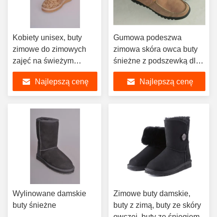
Kobiety unisex, buty
Gumowa podeszwa
zimowe do zimowych
zimowa skóra owca buty
zajęć na świeżym
śnieżne z podszewką dla
powietrzu
kobiet
Najlepszą cenę
Najlepszą cenę
Wylinowane damskie
Zimowe buty damskie,
buty śnieżne
buty z zimą, buty ze skóry
owczej, buty ze śniegiem