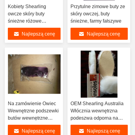
Kobiety Shearling
Przytulne zimowe buty ze
owcze skóry buty
skóry owczej, buty
śnieżne różowe
śnieżne, farmy fałszywe
dostosowane
Najlepszą cenę
Najlepszą cenę
Na zamówienie Owiec
OEM Shearling Australia
Wewnętrzne podszewki
Włócznia wewnętrzna
butów wewnętrzne
podeszwa odporna na
wewnętrzne buty
zapach
Najlepszą cenę
Najlepszą cenę